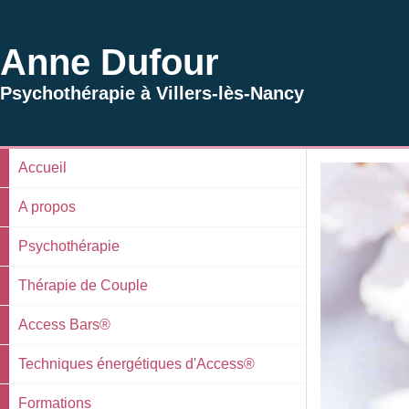
Anne Dufour
Psychothérapie à Villers-lès-Nancy
Accueil
A propos
Psychothérapie
Thérapie de Couple
Access Bars®
Techniques énergétiques d'Access®
Formations