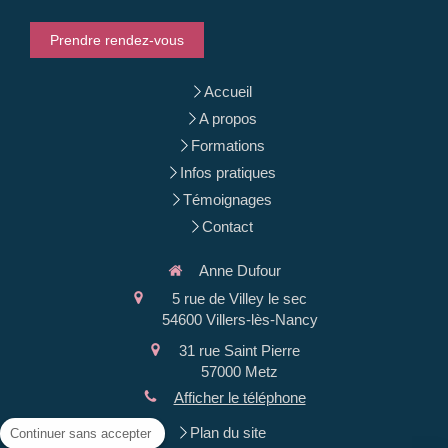
Prendre rendez-vous
Accueil
A propos
Formations
Infos pratiques
Témoignages
Contact
Anne Dufour
5 rue de Villey le sec
54600
Villers-lès-Nancy
31 rue Saint Pierre
57000
Metz
Afficher le téléphone
Plan du site
Continuer sans accepter