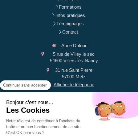
Formations
Infos pratiques
Témoignages
Contact
Anne Dufour
5 rue de Villey le sec
54600
Villers-lès-Nancy
31 rue Saint Pierre
57000
Metz
Afficher le téléphone
Continuer sans accepter
Plan du site
Bonjour c'est nous...
Mentions légales
Les Cookies
Du
lundi
au
samedi
Notre rôle est de contribuer à l'analyse du
9h-12h30 / 14h-19h30
trafic et au bon fonctionnement de ce site.
C'est OK pour vous ?