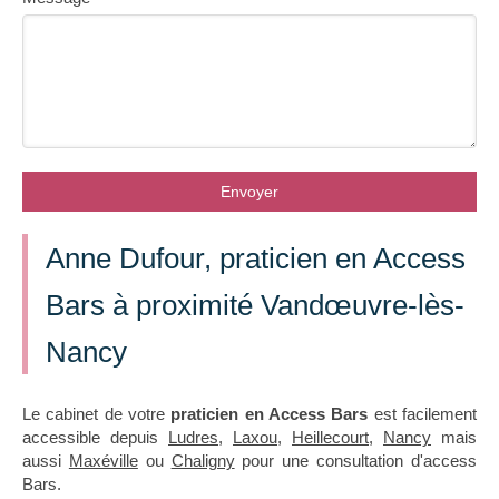
Envoyer
Anne Dufour, praticien en Access
Bars à proximité Vandœuvre-lès-
Nancy
Le cabinet de votre
praticien en Access Bars
est facilement
accessible depuis
Ludres
,
Laxou
,
Heillecourt
,
Nancy
mais
aussi
Maxéville
ou
Chaligny
pour une consultation d'access
Bars.