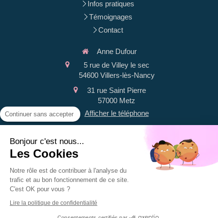
Infos pratiques
Témoignages
Contact
Anne Dufour
5 rue de Villey le sec
54600
Villers-lès-Nancy
31 rue Saint Pierre
57000
Metz
Afficher le téléphone
Continuer sans accepter
Plan du site
Bonjour c'est nous...
Mentions légales
Les Cookies
Du
lundi
au
samedi
Notre rôle est de contribuer à l'analyse du
9h-12h30 / 14h-19h30
trafic et au bon fonctionnement de ce site.
C'est OK pour vous ?
Lire la politique de confidentialité
Consentements certifiés par